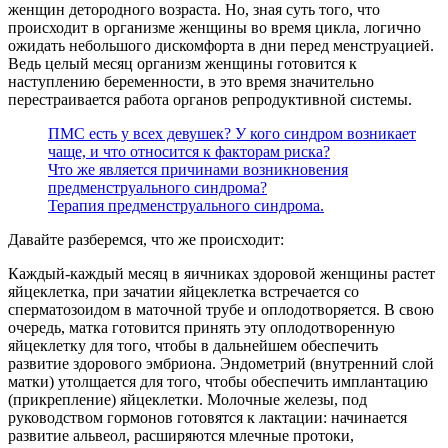
женщин детородного возраста. Но, зная суть того, что
происходит в организме женщины во время цикла, логично
ожидать небольшого дискомфорта в дни перед менструацией.
Ведь целый месяц организм женщины готовится к
наступлению беременности, в это время значительно
перестраивается работа органов репродуктивной системы.
ПМС есть у всех девушек? У кого синдром возникает
чаще, и что относится к факторам риска?
Что же является причинами возникновения
предменструального синдрома?
Терапия предменструального синдрома.
Давайте разберемся, что же происходит:
Каждый-каждый месяц в яичниках здоровой женщины растет
яйцеклетка, при зачатии яйцеклетка встречается со
сперматозоидом в маточной трубе и оплодотворяется. В свою
очередь, матка готовится принять эту оплодотворенную
яйцеклетку для того, чтобы в дальнейшем обеспечить
развитие здорового эмбриона. Эндометрий (внутренний слой
матки) утолщается для того, чтобы обеспечить имплантацию
(прикрепление) яйцеклетки. Молочные железы, под
руководством гормонов готовятся к лактации: начинается
развитие альвеол, расширяются млечные протоки,