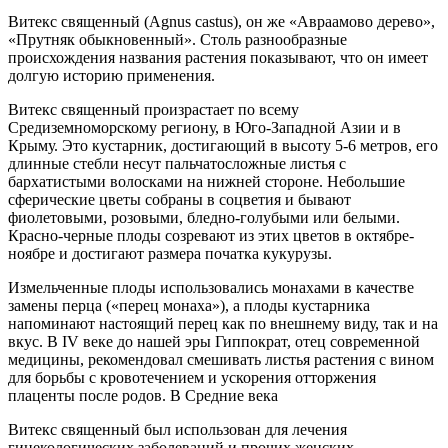
Витекс священный (Agnus castus), он же «Авраамово дерево»,
«Прутняк обыкновенный». Столь разнообразные
происхождения названия растения показывают, что он имеет
долгую историю применения.
Витекс священный произрастает по всему
Средиземноморскому региону, в Юго-Западной Азии и в
Крыму. Это кустарник, достигающий в высоту 5-6 метров, его
длинные стебли несут пальчатосложные листья с
бархатистыми волосками на нижней стороне. Небольшие
сферические цветы собраны в соцветия и бывают
фиолетовыми, розовыми, бледно-голубыми или белыми.
Красно-черные плоды созревают из этих цветов в октябре-
ноябре и достигают размера початка кукурузы.
Измельченные плоды использовались монахами в качестве
замены перца («перец монаха»), а плоды кустарника
напоминают настоящий перец как по внешнему виду, так и на
вкус. В IV веке до нашей эры Гиппократ, отец современной
медицины, рекомендовал смешивать листья растения с вином
для борьбы с кровотечением и ускорения отторжения
плаценты после родов. В Средние века
Витекс священный был использован для лечения
гинекологических заболеваний и прочих женских