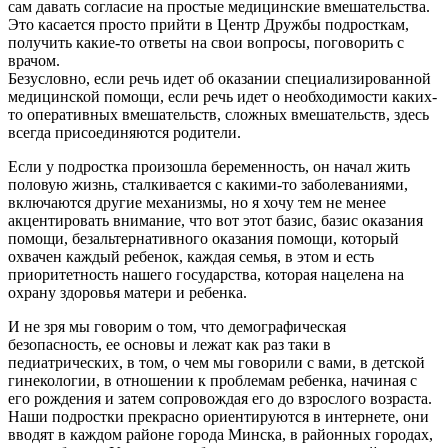
сам давать согласие на простые медицинские вмешательства.
Это касается просто прийти в Центр Дружбы подросткам,
получить какие-то ответы на свои вопросы, поговорить с
врачом.
Безусловно, если речь идет об оказании специализированной
медицинской помощи, если речь идет о необходимости каких-
то оперативных вмешательств, сложных вмешательств, здесь
всегда присоединяются родители.
Если у подростка произошла беременность, он начал жить
половую жизнь, сталкивается с какими-то заболеваниями,
включаются другие механизмы, но я хочу тем не менее
акцентировать внимание, что вот этот базис, базис оказания
помощи, безальтернативного оказания помощи, который
охвачен каждый ребенок, каждая семья, в этом и есть
приоритетность нашего государства, которая нацелена на
охрану здоровья матери и ребенка.
И не зря мы говорим о том, что демографическая
безопасность, ее основы и лежат как раз таки в
педиатрических, в том, о чем мы говорили с вами, в детской
гинекологии, в отношении к проблемам ребенка, начиная с
его рождения и затем сопровождая его до взрослого возраста.
Наши подростки прекрасно ориентируются в интернете, они
вводят в каждом районе города Минска, в районных городах,